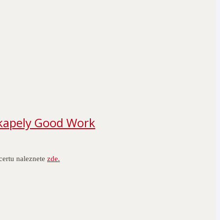
kapely Good Work
certu naleznete
zde.