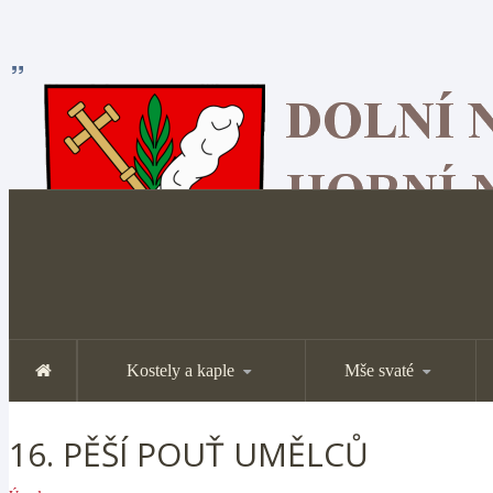
Kostely a kaple
Mše svaté
16. PĚŠÍ POUŤ UMĚLCŮ