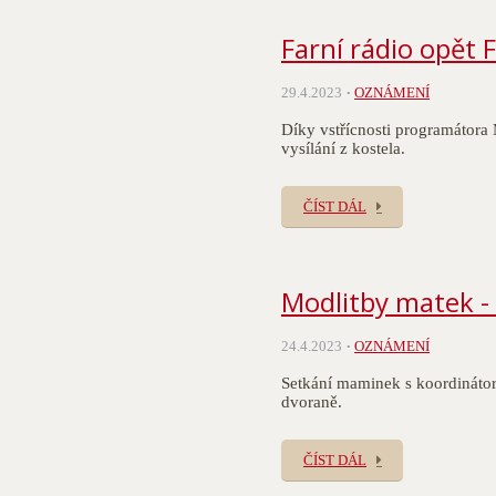
Farní rádio opět
29.4.2023
OZNÁMENÍ
Díky vstřícnosti programátora
vysílání z kostela.
ČÍST DÁL
Modlitby matek -
24.4.2023
OZNÁMENÍ
Setkání maminek s koordináto
dvoraně.
ČÍST DÁL