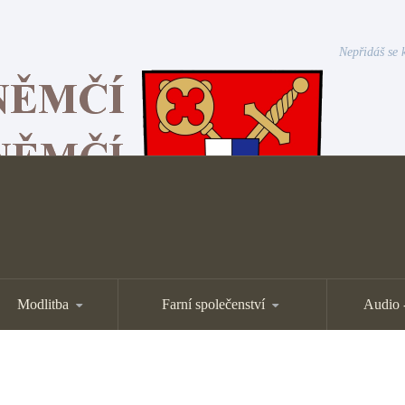
Nepřidáš se k
Modlitba
Farní společenství
Audio 