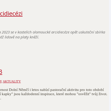
cidiecézi
 2023 se v kostelích olomoucké arcidiecéze opět uskuteční sbírka
ž lidově na platy kněží.
3
Y
,
AKTUALITY
rnost Dolní Němčí i letos nabízí pastorační aktivitu pro toto období
í kapky" jsou každodenní inspirace, které mohou "osvěžit" tvůj život.
.