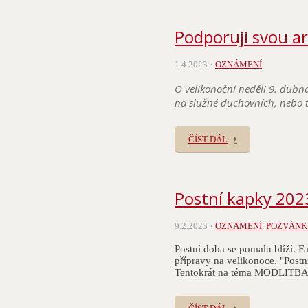
Podporuji svou ar
1.4.2023
OZNÁMENÍ
O velikonoční neděli 9. dubna
na služné duchovních, nebo té
ČÍST DÁL
Postní kapky 202
9.2.2023
OZNÁMENÍ
,
POZVÁNK
Postní doba se pomalu blíží. Fa
přípravy na velikonoce. "Postn
Tentokrát na téma MODLITBA