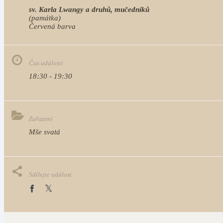
sv. Karla Lwangy a druhů, mučedníků
(památka)
Červená barva                                                                           
Čas události
18:30 - 19:30
Zařazení
Mše svatá
Sdílejte událost