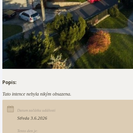
Popis:
Tato intence nebyla nikým obsazena.
Datum začátku události
Středa 3.6.2026
Tento den je: