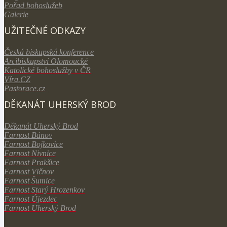
Pořad bohoslužeb
Galerie
UŽITEČNÉ ODKAZY
Česká biskupská konference
Arcibiskupství Olomoucké
Katolické bohoslužby v ČR
V
íra.CZ
Pastorace.cz
DĚKANÁT UHERSKÝ BROD
Děkanát Uherský Brod
Farnost Bánov
Farnost Bojkovice
Farnost Nivnice
Farnost Prakšice
Farnost Vlčnov
Farnost Šumice
Farnost Starý Hrozenkov
Farnost Újezdec
Farnost Uherský Brod