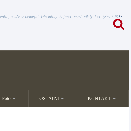
eníze, peněz se nenasytí, kdo miluje hojnost, nemá nikdy dost. (Kaz 5,9)
- Foto
OSTATNÍ
KONTAKT