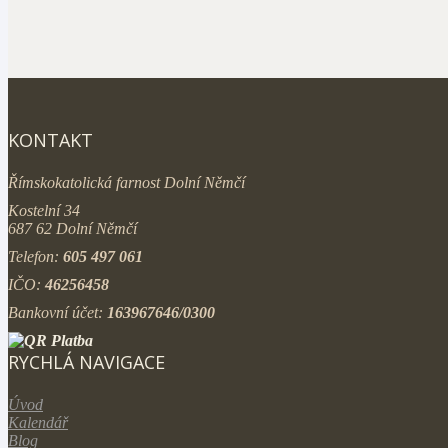
KONTAKT
Římskokatolická farnost Dolní Němčí
Kostelní 34
687 62 Dolní Němčí
Telefon:
605 497 061
IČO:
46256458
Bankovní účet:
163967646/0300
RYCHLÁ NAVIGACE
Úvod
Kalendář
Blog