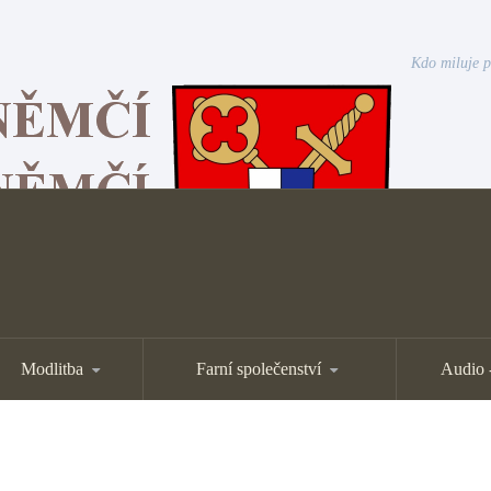
Kdo miluje p
Modlitba
Farní společenství
Audio 