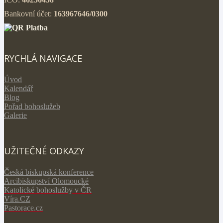
Bankovní účet:
163967646/0300
RYCHLÁ NAVIGACE
Úvod
Kalendář
Blog
Pořad bohoslužeb
Galerie
UŽITEČNÉ ODKAZY
Česká biskupská konference
Arcibiskupství Olomoucké
Katolické bohoslužby v ČR
V
íra.CZ
Pastorace.cz