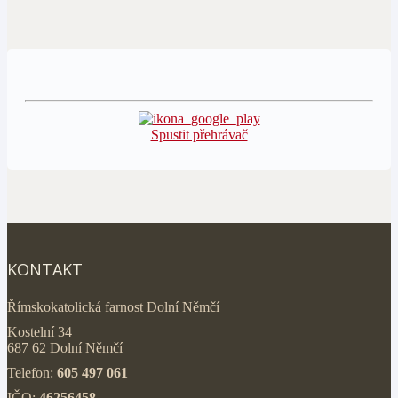
Spustit přehrávač
KONTAKT
Římskokatolická farnost Dolní Němčí
Kostelní 34
687 62 Dolní Němčí
Telefon:
605 497 061
IČO:
46256458