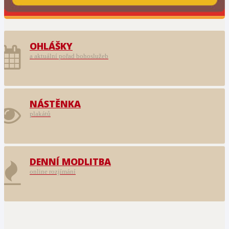
OHLÁŠKY
a aktuální pořad bohoslužeb
NÁSTĚNKA
plakátů
DENNÍ MODLITBA
online rozjímání