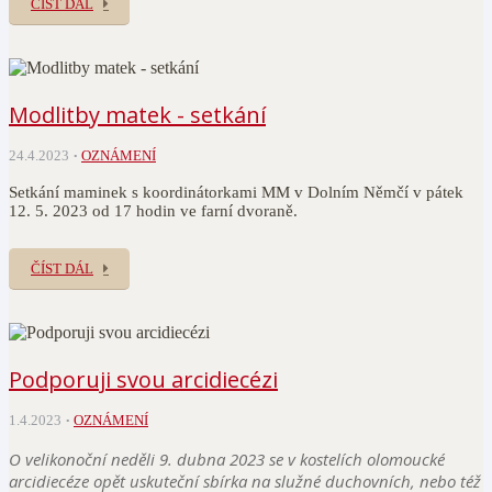
ČÍST DÁL
Modlitby matek - setkání
24.4.2023
OZNÁMENÍ
Setkání maminek s koordinátorkami MM v Dolním Němčí v pátek
12. 5. 2023 od 17 hodin ve farní dvoraně.
ČÍST DÁL
Podporuji svou arcidiecézi
1.4.2023
OZNÁMENÍ
O velikonoční neděli 9. dubna 2023 se v kostelích olomoucké
arcidiecéze opět uskuteční sbírka na služné duchovních, nebo též