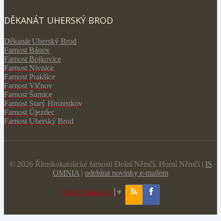
DĚKANÁT UHERSKÝ BROD
Děkanát Uherský Brod
Farnost Bánov
Farnost Bojkovice
Farnost Nivnice
Farnost Prakšice
Farnost Vlčnov
Farnost Šumice
Farnost Starý Hrozenkov
Farnost Újezdec
Farnost Uherský Brod
© 2026 Římskokatolické farnosti Dolní Němčí, Horní Němčí |
IS
OMNIA
|
odebírat novinky e-mailem
Select Language
▼