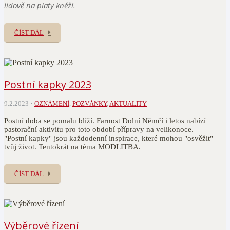
lidově na platy kněží.
ČÍST DÁL
Postní kapky 2023
9.2.2023
OZNÁMENÍ
,
POZVÁNKY
,
AKTUALITY
Postní doba se pomalu blíží. Farnost Dolní Němčí i letos nabízí
pastorační aktivitu pro toto období přípravy na velikonoce.
"Postní kapky" jsou každodenní inspirace, které mohou "osvěžit"
tvůj život. Tentokrát na téma MODLITBA.
ČÍST DÁL
Výběrové řízení