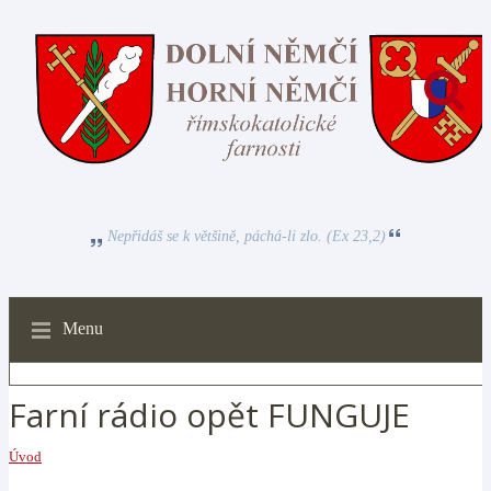
Nepřidáš se k většině, páchá-li zlo. (Ex 23,2)
Menu
Farní rádio opět FUNGUJE
Úvod