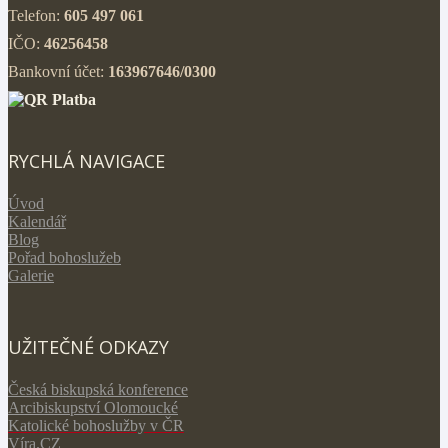
Telefon:
605 497 061
IČO:
46256458
Bankovní účet:
163967646/0300
RYCHLÁ NAVIGACE
Úvod
Kalendář
Blog
Pořad bohoslužeb
Galerie
UŽITEČNÉ ODKAZY
Česká biskupská konference
Arcibiskupství Olomoucké
Katolické bohoslužby v ČR
V
íra.CZ