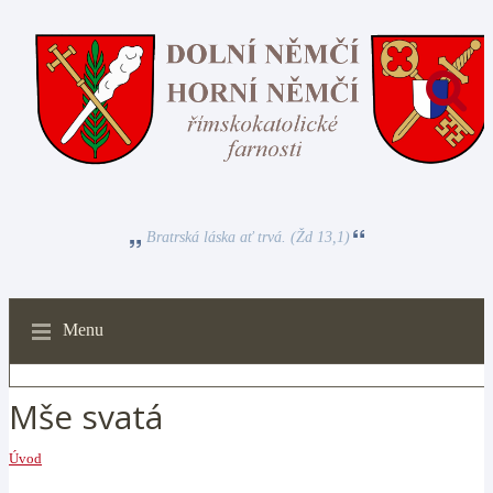
Bratrská láska ať trvá. (Žd 13,1)
Menu
Mše svatá
Úvod