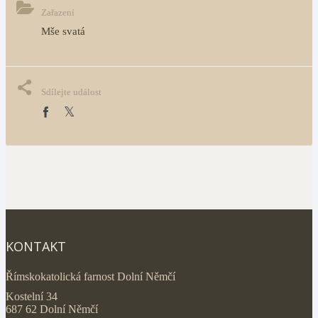
Zařazení
Mše svatá
Sdílejte událost
KONTAKT
Římskokatolická farnost Dolní Němčí
Kostelní 34
687 62 Dolní Němčí