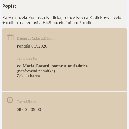
Popis:
Za + manžela Františka Kadlčka, rodiče Kočí a Kadlčkovy a celou
+ rodinu, dar zdraví a Boží požehnání pro * rodinu
Datum začátku události
Pondělí 6.7.2026
Tento den je:
sv. Marie Goretti, panny a mučednice
(nezávazná památka)
Zelená barva                                                                        
Čas události
08:00 - 09:00