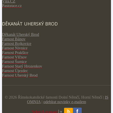
V
íra.CZ
Pastorace.cz
DĚKANÁT UHERSKÝ BROD
Děkanát Uherský Brod
Farnost Bánov
Farnost Bojkovice
Farnost Nivnice
Farnost Prakšice
Farnost Vlčnov
Farnost Šumice
Farnost Starý Hrozenkov
Farnost Újezdec
Farnost Uherský Brod
© 2026 Římskokatolické farnosti Dolní Němčí, Horní Němčí |
IS
OMNIA
|
odebírat novinky e-mailem
Select Language
▼