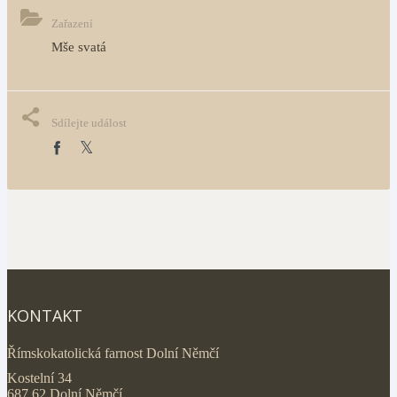
Zařazení
Mše svatá
Sdílejte událost
KONTAKT
Římskokatolická farnost Dolní Němčí
Kostelní 34
687 62 Dolní Němčí