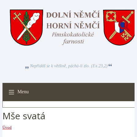
Nepřidáš se k většině, páchá-li zlo. (Ex 23,2)
Menu
Mše svatá
Úvod