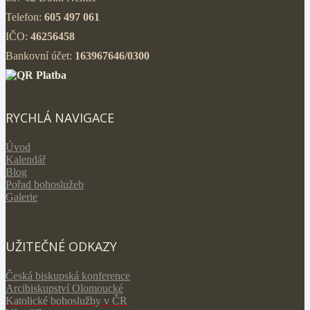
Telefon:
605 497 061
IČO:
46256458
Bankovní účet:
163967646/0300
RYCHLÁ NAVIGACE
Úvod
Kalendář
Blog
Pořad bohoslužeb
Galerie
UŽITEČNÉ ODKAZY
Česká biskupská konference
Arcibiskupství Olomoucké
Katolické bohoslužby v ČR