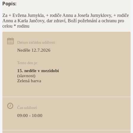
Popis:
Za + Evžena Jurnykla, + rodiče Annu a Josefa Jurnyklovy, + rodiče
Annu a Karla Jančovy, dar zdraví, Boží požehnání a ochranu pro
celou * rodinu
Datum začátku události
Neděle 12.7.2026
Tento den je:
15. neděle v mezidobí
(slavnost)
Zelená barva                                                                        
Čas události
09:00 - 10:00