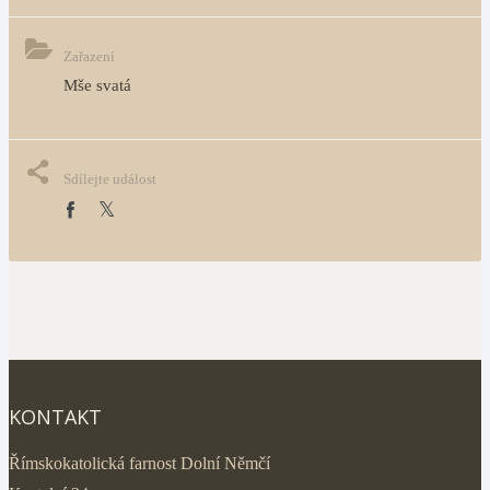
Zařazení
Mše svatá
Sdílejte událost
KONTAKT
Římskokatolická farnost Dolní Němčí