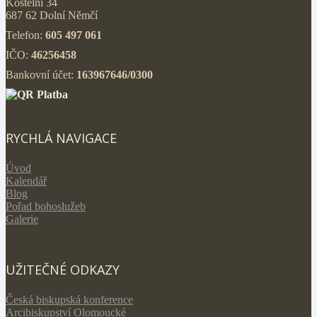
Kostelní 34
687 62 Dolní Němčí
Telefon:
605 497 061
IČO:
46256458
Bankovní účet:
163967646/0300
RYCHLÁ NAVIGACE
Úvod
Kalendář
Blog
Pořad bohoslužeb
Galerie
UŽITEČNÉ ODKAZY
Česká biskupská konference
Arcibiskupství Olomoucké