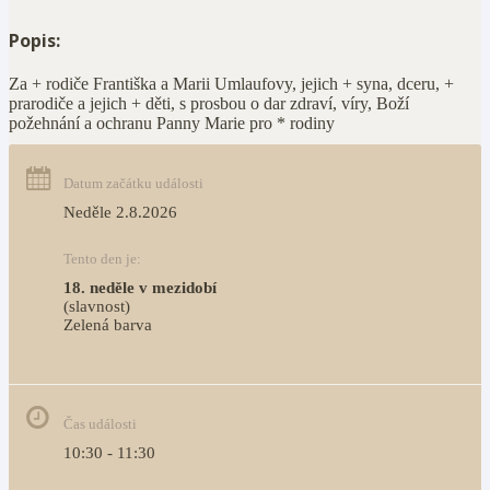
Popis:
Za + rodiče Františka a Marii Umlaufovy, jejich + syna, dceru, +
prarodiče a jejich + děti, s prosbou o dar zdraví, víry, Boží
požehnání a ochranu Panny Marie pro * rodiny
Datum začátku události
Neděle 2.8.2026
Tento den je:
18. neděle v mezidobí
(slavnost)
Zelená barva                                                                        
Čas události
10:30 - 11:30