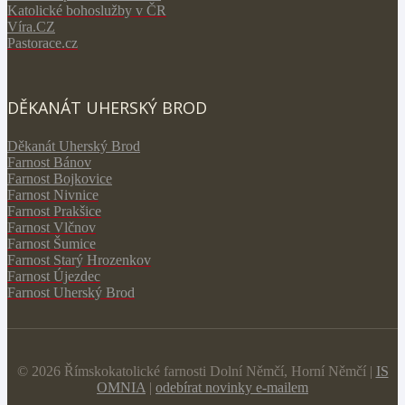
Katolické bohoslužby v ČR
V
íra.CZ
Pastorace.cz
DĚKANÁT UHERSKÝ BROD
Děkanát Uherský Brod
Farnost Bánov
Farnost Bojkovice
Farnost Nivnice
Farnost Prakšice
Farnost Vlčnov
Farnost Šumice
Farnost Starý Hrozenkov
Farnost Újezdec
Farnost Uherský Brod
© 2026 Římskokatolické farnosti Dolní Němčí, Horní Němčí |
IS
OMNIA
|
odebírat novinky e-mailem