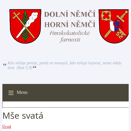
Kdo miluje peníze, peněz se nenasytí, kdo miluje hojnost, nemá nikdy
dost. (Kaz 5,9)
Menu
Mše svatá
Úvod