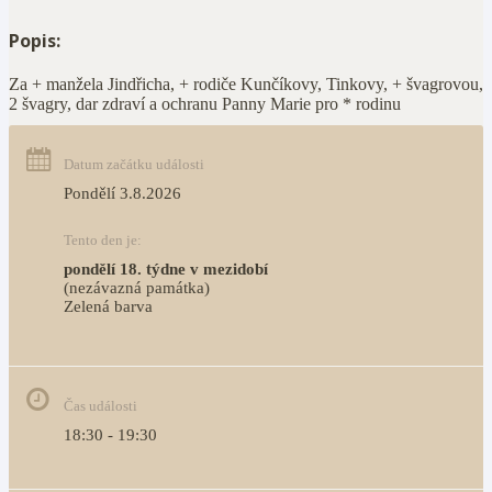
Popis:
Za + manžela Jindřicha, + rodiče Kunčíkovy, Tinkovy, + švagrovou,
2 švagry, dar zdraví a ochranu Panny Marie pro * rodinu
Datum začátku události
Pondělí 3.8.2026
Tento den je:
pondělí 18. týdne v mezidobí
(nezávazná památka)
Zelená barva                                                                        
Čas události
18:30 - 19:30