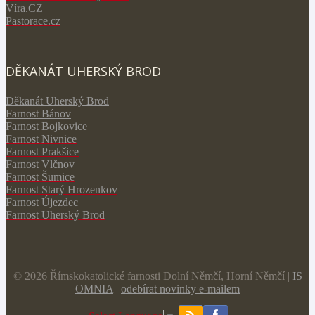
V
íra.CZ
Pastorace.cz
DĚKANÁT UHERSKÝ BROD
Děkanát Uherský Brod
Farnost Bánov
Farnost Bojkovice
Farnost Nivnice
Farnost Prakšice
Farnost Vlčnov
Farnost Šumice
Farnost Starý Hrozenkov
Farnost Újezdec
Farnost Uherský Brod
© 2026 Římskokatolické farnosti Dolní Němčí, Horní Němčí |
IS
OMNIA
|
odebírat novinky e-mailem