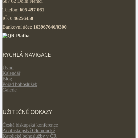
687 62 Dolní Němčí
Telefon:
605 497 061
IČO:
46256458
Bankovní účet:
163967646/0300
RYCHLÁ NAVIGACE
Úvod
Kalendář
Blog
Pořad bohoslužeb
Galerie
UŽITEČNÉ ODKAZY
Česká biskupská konference
Arcibiskupství Olomoucké
Katolické bohoslužby v ČR