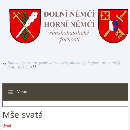
Kdo miluje peníze, peněz se nenasytí, kdo miluje hojnost, nemá nikdy
dost. (Kaz 5,9)
Menu
Mše svatá
Úvod