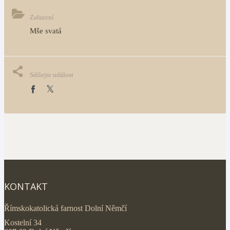
Zařazení
Mše svatá
Sdílejte událost
KONTAKT
Římskokatolická farnost Dolní Němčí
Kostelní 34