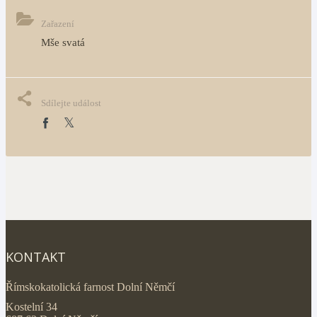
Zařazení
Mše svatá
Sdílejte událost
KONTAKT
Římskokatolická farnost Dolní Němčí
Kostelní 34