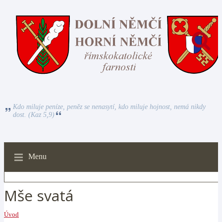
Kdo miluje peníze, peněz se nenasytí, kdo miluje hojnost, nemá nikdy
dost. (Kaz 5,9)
Menu
Mše svatá
Úvod