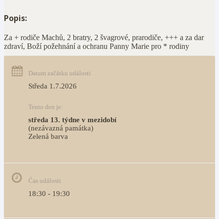
Popis:
Za + rodiče Machů, 2 bratry, 2 švagrové, prarodiče, +++ a za dar
zdraví, Boží požehnání a ochranu Panny Marie pro * rodiny
Datum začátku události
Středa 1.7.2026
Tento den je:
středa 13. týdne v mezidobí
(nezávazná památka)
Zelená barva                                                                        
Čas události
18:30 - 19:30