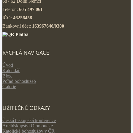
687 62 Dolní Němčí
Telefon:
605 497 061
IČO:
46256458
Bankovní účet:
163967646/0300
RYCHLÁ NAVIGACE
Úvod
Kalendář
Blog
Pořad bohoslužeb
Galerie
UŽITEČNÉ ODKAZY
Česká biskupská konference
Arcibiskupství Olomoucké
Katolické bohoslužby v ČR