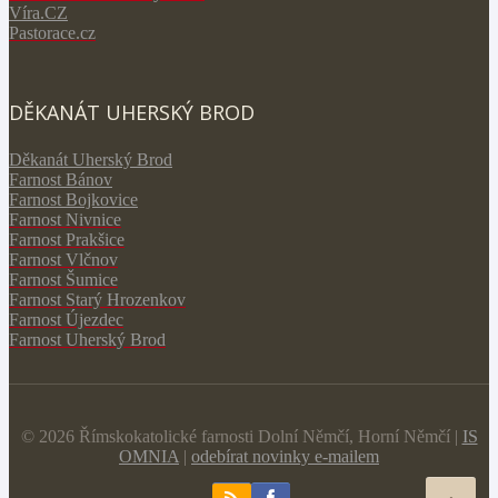
V
íra.CZ
Pastorace.cz
DĚKANÁT UHERSKÝ BROD
Děkanát Uherský Brod
Farnost Bánov
Farnost Bojkovice
Farnost Nivnice
Farnost Prakšice
Farnost Vlčnov
Farnost Šumice
Farnost Starý Hrozenkov
Farnost Újezdec
Farnost Uherský Brod
© 2026 Římskokatolické farnosti Dolní Němčí, Horní Němčí |
IS
OMNIA
|
odebírat novinky e-mailem