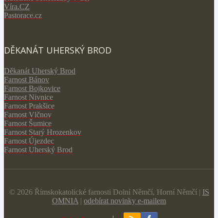
V
íra.CZ
Pastorace.cz
DĚKANÁT UHERSKÝ BROD
Děkanát Uherský Brod
Farnost Bánov
Farnost Bojkovice
Farnost Nivnice
Farnost Prakšice
Farnost Vlčnov
Farnost Šumice
Farnost Starý Hrozenkov
Farnost Újezdec
Farnost Uherský Brod
© 2026 Římskokatolické farnosti Dolní Němčí, Horní Němčí |
IS
OMNIA
|
odebírat novinky e-mailem