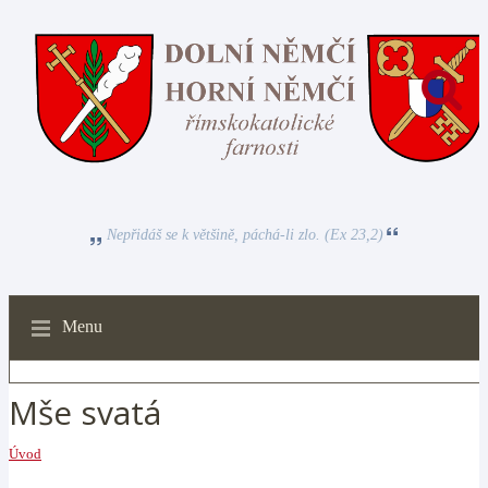
Nepřidáš se k většině, páchá-li zlo. (Ex 23,2)
Menu
Mše svatá
Úvod