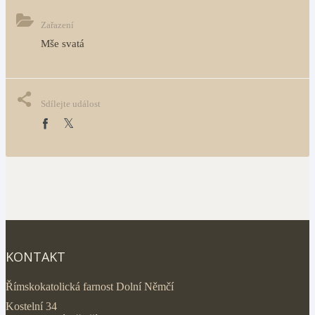
Zařazení
Mše svatá
Sdílejte událost
KONTAKT
Římskokatolická farnost Dolní Němčí
Kostelní 34