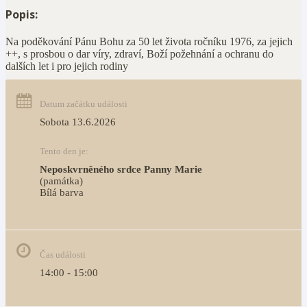
Popis:
Na poděkování Pánu Bohu za 50 let života ročníku 1976, za jejich
++, s prosbou o dar víry, zdraví, Boží požehnání a ochranu do
dalších let i pro jejich rodiny
Datum začátku události
Sobota 13.6.2026
Tento den je:
Neposkvrněného srdce Panny Marie
(památka)
Bílá barva                                                                            
Čas události
14:00 - 15:00