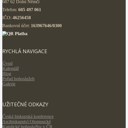
687 62 Dolní Němčí
Telefon:
605 497 061
IČO:
46256458
Bankovní účet:
163967646/0300
RYCHLÁ NAVIGACE
Úvod
Kalendář
Blog
Pořad bohoslužeb
Galerie
UŽITEČNÉ ODKAZY
Česká biskupská konference
Arcibiskupství Olomoucké
Katolické bohoslužby v ČR