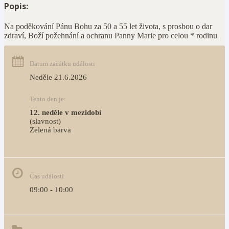
Popis:
Na poděkování Pánu Bohu za 50 a 55 let života, s prosbou o dar
zdraví, Boží požehnání a ochranu Panny Marie pro celou * rodinu
Datum začátku události
Neděle 21.6.2026
Tento den je:
12. neděle v mezidobí
(slavnost)
Zelená barva                                                                        
Čas události
09:00 - 10:00