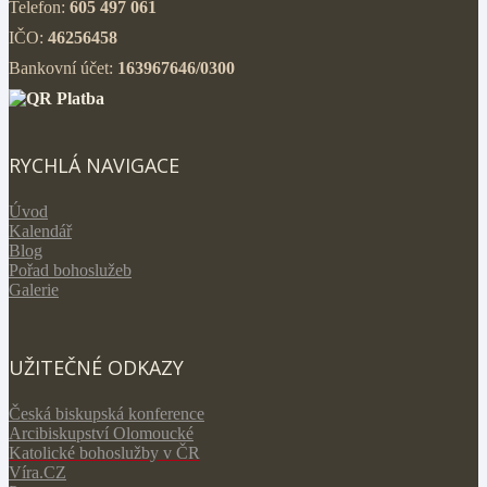
Telefon:
605 497 061
IČO:
46256458
Bankovní účet:
163967646/0300
RYCHLÁ NAVIGACE
Úvod
Kalendář
Blog
Pořad bohoslužeb
Galerie
UŽITEČNÉ ODKAZY
Česká biskupská konference
Arcibiskupství Olomoucké
Katolické bohoslužby v ČR
V
íra.CZ