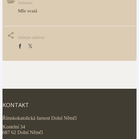
Zařazení
Mše svatá
Sdílejte událost
KONTAKT
Římskokatolická farnost Dolní Němčí
Kostelní 34
687 62 Dolní Němčí