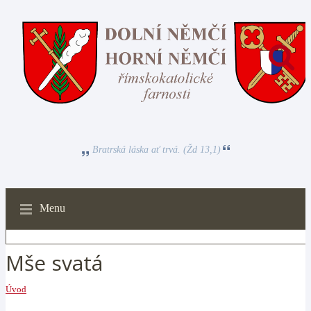
Bratrská láska ať trvá. (Žd 13,1)
Menu
Mše svatá
Úvod