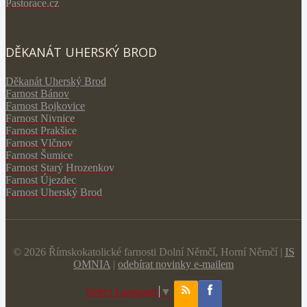
Pastorace.cz
DĚKANÁT UHERSKÝ BROD
Děkanát Uherský Brod
Farnost Bánov
Farnost Bojkovice
Farnost Nivnice
Farnost Prakšice
Farnost Vlčnov
Farnost Šumice
Farnost Starý Hrozenkov
Farnost Újezdec
Farnost Uherský Brod
© 2026 Římskokatolické farnosti Dolní Němčí, Horní Němčí |
IS
OMNIA
|
odebírat novinky e-mailem
Select Language
▼