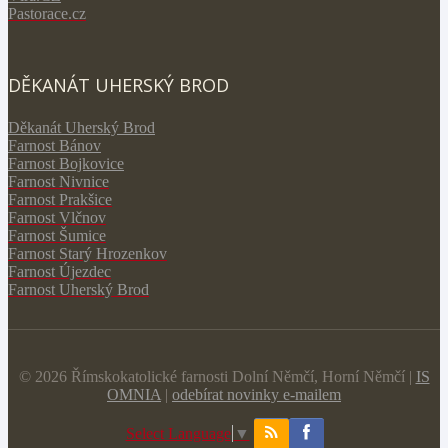
Pastorace.cz
DĚKANÁT UHERSKÝ BROD
Děkanát Uherský Brod
Farnost Bánov
Farnost Bojkovice
Farnost Nivnice
Farnost Prakšice
Farnost Vlčnov
Farnost Šumice
Farnost Starý Hrozenkov
Farnost Újezdec
Farnost Uherský Brod
© 2026 Římskokatolické farnosti Dolní Němčí, Horní Němčí |
IS
OMNIA
|
odebírat novinky e-mailem
Select Language
▼