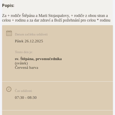
Popis:
Za + rodiče Štěpána a Marii Stojaspalovy, + rodiče z obou stran a
celou + rodinu a za dar zdraví a Boží požehnání pro celou * rodinu
Datum začátku události
Pátek 26.12.2025
Tento den je:
sv. Štěpána, prvomučedníka
(svátek)
Červená barva                                                                     
Čas události
07:30 - 08:30