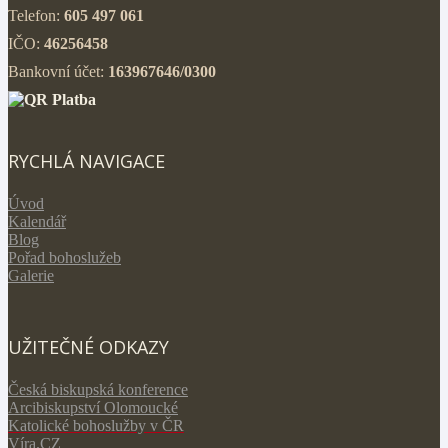
Telefon:
605 497 061
IČO:
46256458
Bankovní účet:
163967646/0300
RYCHLÁ NAVIGACE
Úvod
Kalendář
Blog
Pořad bohoslužeb
Galerie
UŽITEČNÉ ODKAZY
Česká biskupská konference
Arcibiskupství Olomoucké
Katolické bohoslužby v ČR
V
íra.CZ