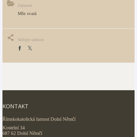
Zařazení
Mše svatá
Sdílejte událost
KONTAKT
Římskokatolická farnost Dolní Němčí
Kostelní 34
687 62 Dolní Němčí