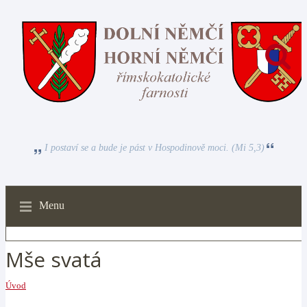
I postaví se a bude je pást v Hospodinově moci. (Mi 5,3)
Menu
Mše svatá
Úvod