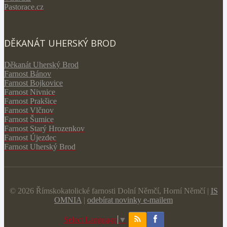
Pastorace.cz
DĚKANÁT UHERSKÝ BROD
Děkanát Uherský Brod
Farnost Bánov
Farnost Bojkovice
Farnost Nivnice
Farnost Prakšice
Farnost Vlčnov
Farnost Šumice
Farnost Starý Hrozenkov
Farnost Újezdec
Farnost Uherský Brod
© 2026 Římskokatolické farnosti Dolní Němčí, Horní Němčí |
IS
OMNIA
|
odebírat novinky e-mailem
Select Language
▼