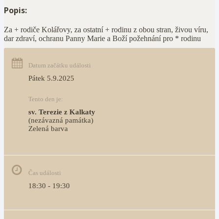
Popis:
Za + rodiče Kolářovy, za ostatní + rodinu z obou stran, živou víru,
dar zdraví, ochranu Panny Marie a Boží požehnání pro * rodinu
Datum začátku události
Pátek 5.9.2025
Tento den je:
sv. Terezie z Kalkaty
(nezávazná památka)
Zelená barva                                                                        
Čas události
18:30 - 19:30