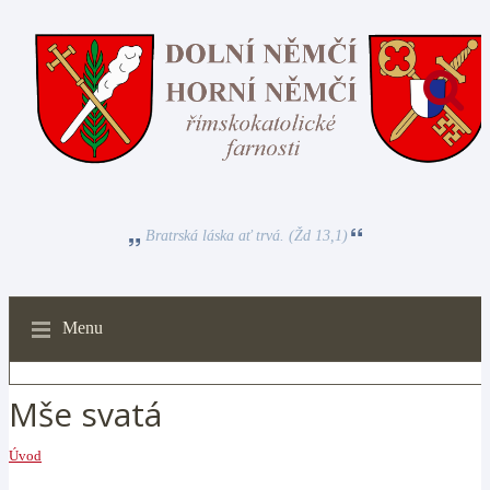
Bratrská láska ať trvá. (Žd 13,1)
Menu
Mše svatá
Úvod