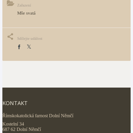
Zařazení
Mše svatá
Sdílejte událost
KONTAKT
Římskokatolická farnost Dolní Němčí
Kostelní 34
687 62 Dolní Němčí