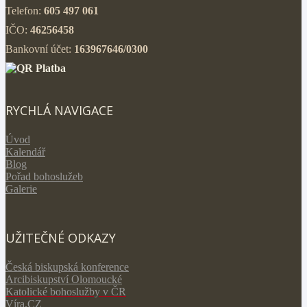
Telefon:
605 497 061
IČO:
46256458
Bankovní účet:
163967646/0300
RYCHLÁ NAVIGACE
Úvod
Kalendář
Blog
Pořad bohoslužeb
Galerie
UŽITEČNÉ ODKAZY
Česká biskupská konference
Arcibiskupství Olomoucké
Katolické bohoslužby v ČR
V
íra.CZ