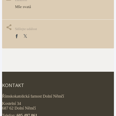
Mše svatá
Sdílejte událost
KONTAKT
Římskokatolická farnost Dolní Němčí
Kostelní 34
687 62 Dolní Němčí
Telefon:
605 497 061