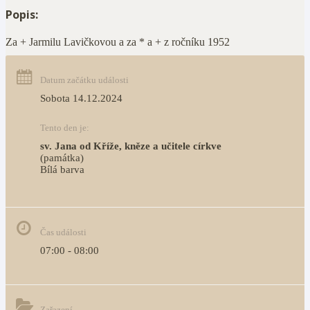
Popis:
Za + Jarmilu Lavičkovou a za * a + z ročníku 1952
Datum začátku události
Sobota 14.12.2024
Tento den je:
sv. Jana od Kříže, kněze a učitele církve
(památka)
Bílá barva                                                                            
Čas události
07:00 - 08:00
Zařazení