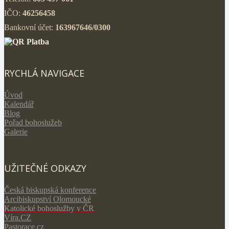
IČO:
46256458
Bankovní účet:
163967646/0300
RYCHLÁ NAVIGACE
Úvod
Kalendář
Blog
Pořad bohoslužeb
Galerie
UŽITEČNÉ ODKAZY
Česká biskupská konference
Arcibiskupství Olomoucké
Katolické bohoslužby v ČR
V
íra.CZ
Pastorace.cz