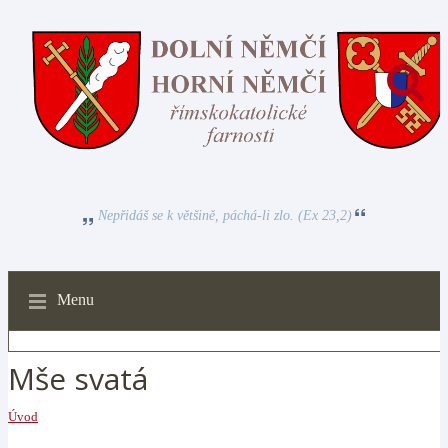
Nepřidáš se k většině, páchá-li zlo. (Ex 23,2)
Menu
Mše svatá
Úvod