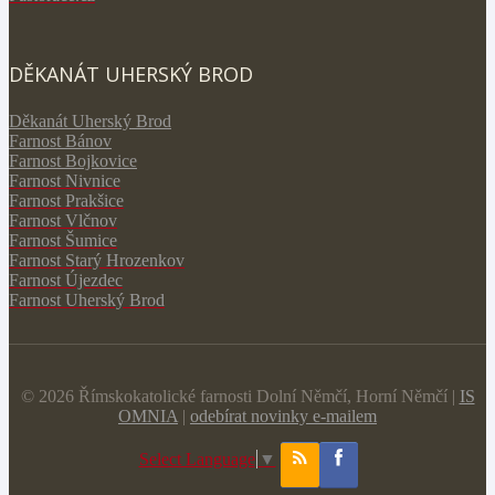
DĚKANÁT UHERSKÝ BROD
Děkanát Uherský Brod
Farnost Bánov
Farnost Bojkovice
Farnost Nivnice
Farnost Prakšice
Farnost Vlčnov
Farnost Šumice
Farnost Starý Hrozenkov
Farnost Újezdec
Farnost Uherský Brod
© 2026 Římskokatolické farnosti Dolní Němčí, Horní Němčí |
IS
OMNIA
|
odebírat novinky e-mailem
Select Language
▼