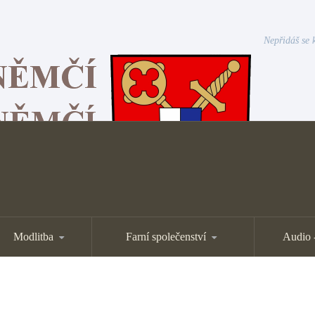
Nepřidáš se k
Modlitba
Farní společenství
Audio 