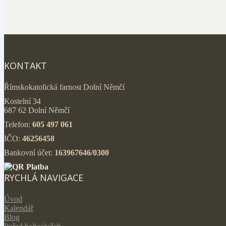
KONTAKT
Římskokatolická farnost Dolní Němčí
Kostelní 34
687 62 Dolní Němčí
Telefon:
605 497 061
IČO:
46256458
Bankovní účet:
163967646/0300
RYCHLÁ NAVIGACE
Úvod
Kalendář
Blog