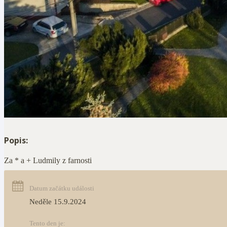
Popis:
Za * a + Ludmily z farnosti
Datum začátku události
Neděle 15.9.2024
Tento den je: