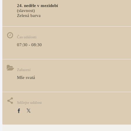
24. neděle v mezidobí
(slavnost)
Zelená barva                                                                              
Čas události
07:30 - 08:30
Zařazení
Mše svatá
Sdílejte událost