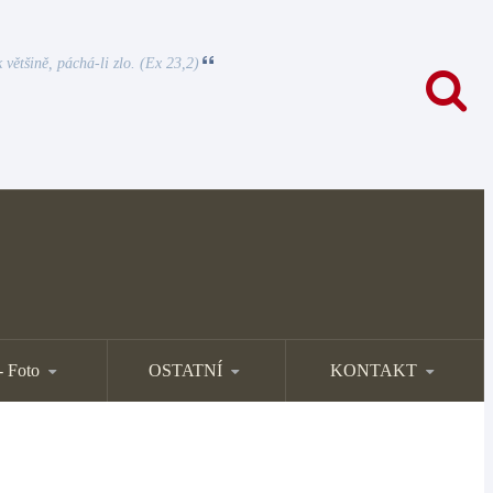
 většině, páchá-li zlo. (Ex 23,2)
- Foto
OSTATNÍ
KONTAKT