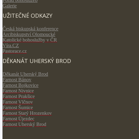
Pořad bohoslužeb
Galerie
UŽITEČNÉ ODKAZY
Česká biskupská konference
Arcibiskupství Olomoucké
Katolické bohoslužby v ČR
V
íra.CZ
Pastorace.cz
DĚKANÁT UHERSKÝ BROD
Děkanát Uherský Brod
Farnost Bánov
Farnost Bojkovice
Farnost Nivnice
Farnost Prakšice
Farnost Vlčnov
Farnost Šumice
Farnost Starý Hrozenkov
Farnost Újezdec
Farnost Uherský Brod