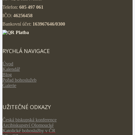
Telefon:
605 497 061
IČO:
46256458
Bankovní účet:
163967646/0300
RYCHLÁ NAVIGACE
Úvod
Kalendář
Blog
Pořad bohoslužeb
Galerie
UŽITEČNÉ ODKAZY
Česká biskupská konference
Arcibiskupství Olomoucké
Katolické bohoslužby v ČR