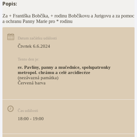
Popis:
Za + Františka Bobčíka, + rodinu Bobčíkovu a Jurigovu a za pomoc
a ochranu Panny Marie pro * rodinu
Datum začátku události
Čtvrtek 6.6.2024
Tento den je:
sv. Pavlíny, panny a mučednice, spolupatronky 
metropol. chrámu a celé arcidiecéze 
(nezávazná památka)
Červená barva                                                                     
Čas události
18:00 - 19:00