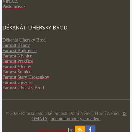
V
íra.CZ
Pastorace.cz
DĚKANÁT UHERSKÝ BROD
Děkanát Uherský Brod
Farnost Bánov
Farnost Bojkovice
Farnost Nivnice
Farnost Prakšice
Farnost Vlčnov
Farnost Šumice
Farnost Starý Hrozenkov
Farnost Újezdec
Farnost Uherský Brod
© 2026 Římskokatolické farnosti Dolní Němčí, Horní Němčí |
IS
OMNIA
|
odebírat novinky e-mailem
Select Language
▼