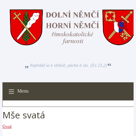
Nepřidáš se k většině, páchá-li zlo. (Ex 23,2)
Menu
Mše svatá
Úvod