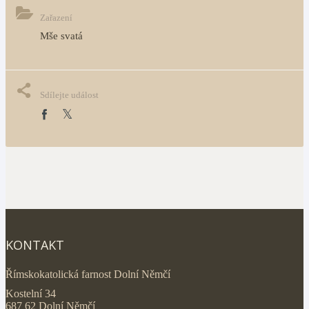
Zařazení
Mše svatá
Sdílejte událost
KONTAKT
Římskokatolická farnost Dolní Němčí
Kostelní 34
687 62 Dolní Němčí