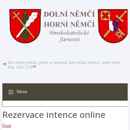
Kdo miluje peníze, peněz se nenasytí, kdo miluje hojnost, nemá nikdy
dost. (Kaz 5,9)
Menu
Rezervace intence online
Úvod