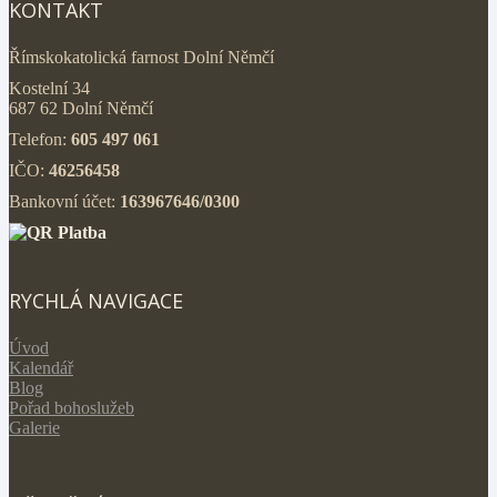
KONTAKT
Římskokatolická farnost Dolní Němčí
Kostelní 34
687 62 Dolní Němčí
Telefon:
605 497 061
IČO:
46256458
Bankovní účet:
163967646/0300
RYCHLÁ NAVIGACE
Úvod
Kalendář
Blog
Pořad bohoslužeb
Galerie