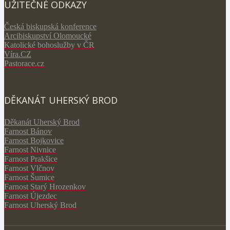
UŽITEČNÉ ODKAZY
Česká biskupská konference
Arcibiskupství Olomoucké
Katolické bohoslužby v ČR
V
íra.CZ
Pastorace.cz
DĚKANÁT UHERSKÝ BROD
Děkanát Uherský Brod
Farnost Bánov
Farnost Bojkovice
Farnost Nivnice
Farnost Prakšice
Farnost Vlčnov
Farnost Šumice
Farnost Starý Hrozenkov
Farnost Újezdec
Farnost Uherský Brod