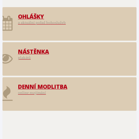
OHLÁŠKY
a aktuální pořad bohoslužeb
NÁSTĚNKA
plakátů
DENNÍ MODLITBA
online rozjímání