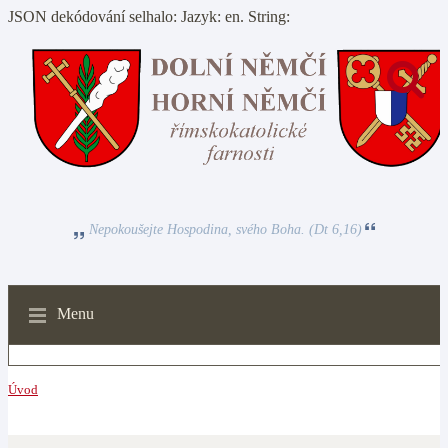
JSON dekódování selhalo: Jazyk: en. String:
Nepokoušejte Hospodina, svého Boha. (Dt 6,16)
Menu
Úvod