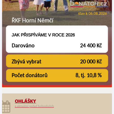
OHLÁŠKY
a aktuální pořad bohoslužeb