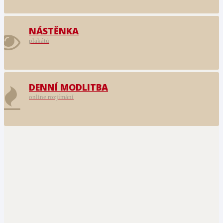
NÁSTĚNKA
plakátů
DENNÍ MODLITBA
online rozjímání